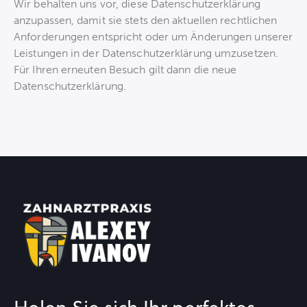
Wir behalten uns vor, diese Datenschutzerklärung
anzupassen, damit sie stets den aktuellen rechtlichen
Anforderungen entspricht oder um Änderungen unserer
Leistungen in der Datenschutzerklärung umzusetzen.
Für Ihren erneuten Besuch gilt dann die neue
Datenschutzerklärung.