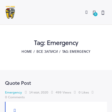
0
Tag: Emergency
HOME
ВСЕ ЗАПИСИ
TAG: EMERGENCY
Quote Post
Emergency
14 мая, 2020
499
Views
0
Likes
0
Comments