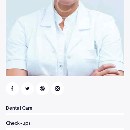
Dental Care
0%
Check-ups
0%