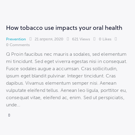
How tobacco use impacts your oral health
Prevention
21 апреля, 2020
621
Views
0
Likes
0
Comments
Q Proin faucibus nec mauris a sodales, sed elementum
mi tincidunt. Sed eget viverra egestas nisi in consequat.
Fusce sodales augue a accumsan. Cras sollicitudin,
ipsum eget blandit pulvinar. Integer tincidunt. Cras
dapibus. Vivamus elementum semper nisi. Aenean
vulputate eleifend tellus. Aenean leo ligula, porttitor eu,
consequat vitae, eleifend ac, enim. Sed ut perspiciatis,
unde…