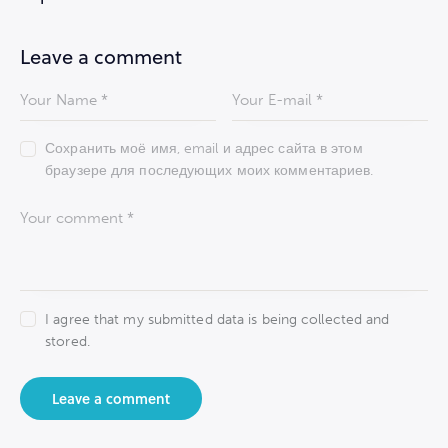
записям
Leave a comment
Сохранить моё имя, email и адрес сайта в этом
браузере для последующих моих комментариев.
I agree that my submitted data is being collected and
stored.