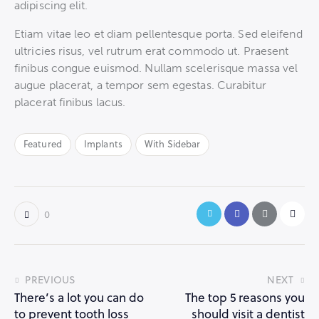
adipiscing elit.
Etiam vitae leo et diam pellentesque porta. Sed eleifend
ultricies risus, vel rutrum erat commodo ut. Praesent
finibus congue euismod. Nullam scelerisque massa vel
augue placerat, a tempor sem egestas. Curabitur
placerat finibus lacus.
Featured
Implants
With Sidebar
0
Навигация
PREVIOUS
NEXT
There’s a lot you can do
The top 5 reasons you
по
to prevent tooth loss
should visit a dentist