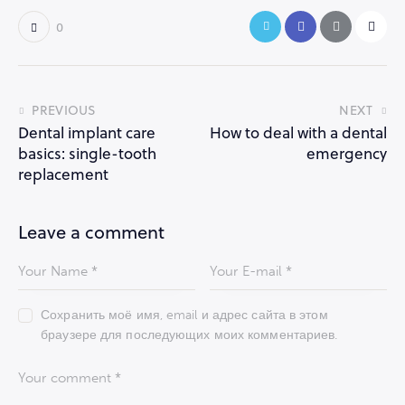
0
Навигация
PREVIOUS
NEXT
Dental implant care
How to deal with a dental
по
basics: single-tooth
emergency
записям
replacement
Leave a comment
Сохранить моё имя, email и адрес сайта в этом
браузере для последующих моих комментариев.